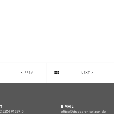
PREV
NEXT
T
E-MAIL
0)2204 91359-0
office@dudaarchitekten.de