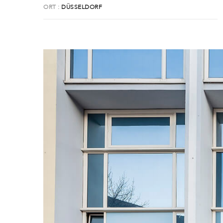
ORT
DÜSSELDORF