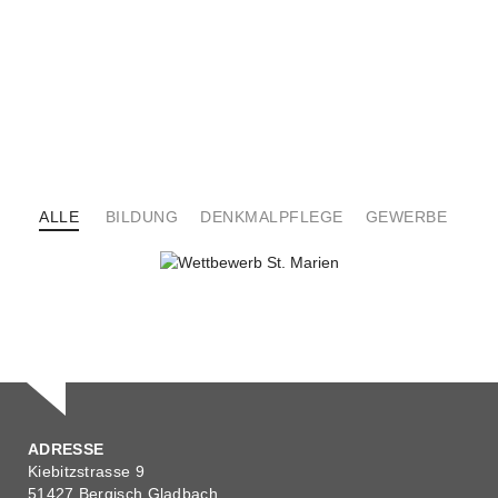
ALLE
BILDUNG
DENKMALPFLEGE
GEWERBE
KIR
WETTBEWERB ST. MARIEN
Städtebau
Wettbewerbe
ADRESSE
Kiebitzstrasse 9
51427 Bergisch Gladbach