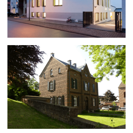
KITA ST. MARTIN
Bildung
Kirchl. Bauen
PFARRHAUS ST. GERVASIUS UND PROTASIUS
Denkmalpflege
Kirchl. Bauen