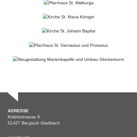
KIRCHE ST. SEVERIN
Denkmalpflege
Kirchl. Bauen
KIRCHE ST. JOHANNES DER TÄUFER
Denkmalpflege
Kirchl. Bauen
KIRCHE ST. AGNES – UMGESTALTUNG DER
ZUGÄNGE
Denkmalpflege
Kirchl. Bauen
PFARRHAUS ST. WALBURGA
Denkmalpflege
Kirchl. Bauen
KIRCHE ST. MARIA KÖNIGIN
Denkmalpflege
Kirchl. Bauen
KIRCHE ST. JOHANN BAPTIST
Denkmalpflege
Kirchl. Bauen
PFARRHAUS ST. GERVASIUS UND PROTASIUS
Denkmalpflege
Kirchl. Bauen
NEUGESTALTUNG MARIENKAPELLE UND UMBAU
GLOCKENTURM
ADRESSE
Denkmalpflege
Kirchl. Bauen
Kiebitzstrasse 9
51427 Bergisch Gladbach