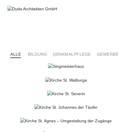
ALLE
BILDUNG
DENKMALPFLEGE
GEWERBE
KIR
SINGMEISTERHAUS
Denkmalpflege
Kirchl. Bauen
KIRCHE ST. WALBURGA
Denkmalpflege
Kirchl. Bauen