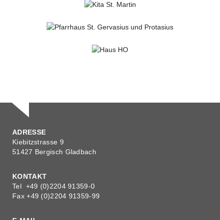
HAUS D
Wohnen
HAUS W
Wohnen
HAUS S
Wohnen
KITA ST. MARTIN
Bildung
Kirchl. Bauen
PFARRHAUS ST. GERVASIUS UND PROTASIUS
Denkmalpflege
Kirchl. Bauen
HAUS HO
Wohnen
ADRESSE
Kiebitzstrasse 9
51427 Bergisch Gladbach
KONTAKT
Tel +49 (0)2204 91359-0
Fax +49 (0)2204 91359-99