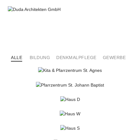
ALLE
BILDUNG
DENKMALPFLEGE
GEWERBE
KIR
KITA & PFARRZENTRUM ST. AGNES
Bildung
Kirchl. Bauen
PFARRZENTRUM ST. JOHANN BAPTIST
Bildung
Kirchl. Bauen